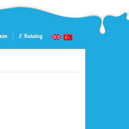
işim
E-Katalog