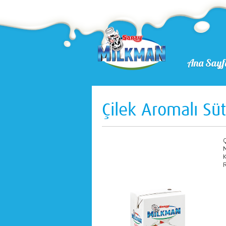
Ana Sayf
Çilek Aromalı Sü
Ç
N
K
R