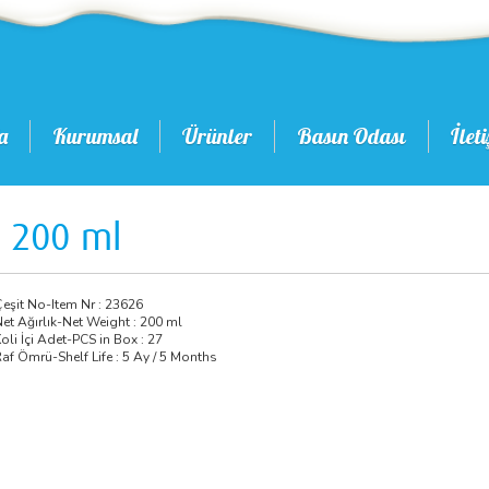
a
Kurumsal
Ürünler
Basın Odası
İlet
t 200 ml
eşit No-Item Nr : 23626
et Ağırlık-Net Weight : 200 ml
oli İçi Adet-PCS in Box : 27
af Ömrü-Shelf Life : 5 Ay / 5 Months