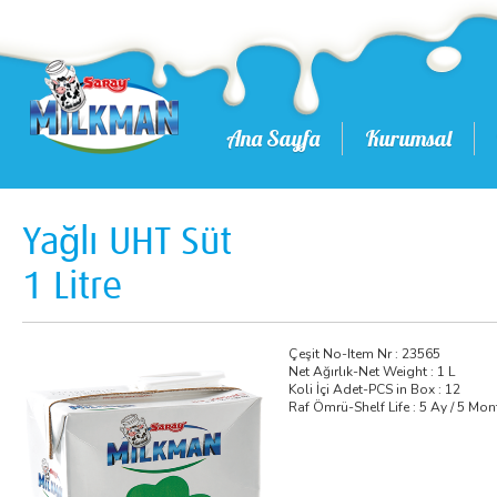
Ana Sayfa
Kurumsal
Yağlı UHT Süt
1 Litre
Çeşit No-Item Nr : 23565
Net Ağırlık-Net Weight : 1 L
Koli İçi Adet-PCS in Box : 12
Raf Ömrü-Shelf Life : 5 Ay / 5 Mo