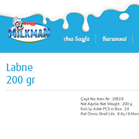
Ana Sayfa
Kurumsal
Labne
200 gr
Çeşit No-Item Nr : 20519
Net Ağırlık-Net Weight : 200 g
Koli İçi Adet-PCS in Box : 24
Raf Ömrü-Shelf Life : 6 Ay / 6 Mo