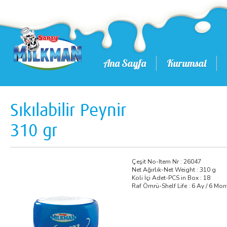
Ana Sayfa
Kurumsal
Sıkılabilir Peynir
310 gr
Çeşit No-Item Nr : 26047
Net Ağırlık-Net Weight : 310 g
Koli İçi Adet-PCS in Box : 18
Raf Ömrü-Shelf Life : 6 Ay / 6 Mo