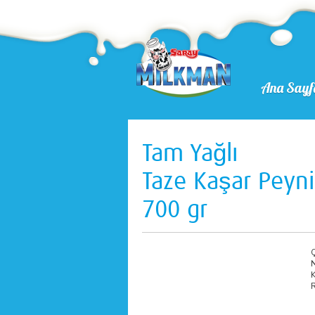
Ana Sayf
Tam Yağlı
Taze Kaşar Peyni
700 gr
Ç
N
K
R