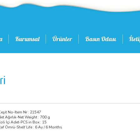
a
Kurumsal
Ürünler
Basın Odası
İlet
ri
eşit No-Item Nr : 21547
et Ağırlık-Net Weight : 700 g
oli İçi Adet-PCS in Box : 15
af Ömrü-Shelf Life : 6 Ay / 6 Months