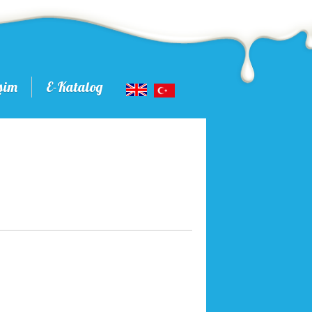
işim
E-Katalog